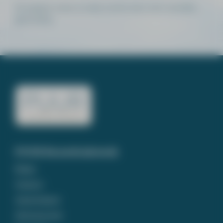
De pagina waar je naar zocht, kon niet worden
gevonden.
PUUR Rouwdrukwerk
Home
Contact
Assortiment
Ontwerp tool