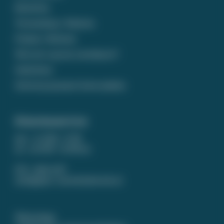
Bestellen
Verzending / Afhalen
Prijzen / Betalen
Wat zet u op een rouwkaart?
Gedichten
Ontwerp op maat laten maken
Klantenservice
ma - vr 9.00 - 17.00
za - zo 9.00 - 12.00 uur
074 - 266 14 87
info@puur-rouwdrukwerk.nl
WhatsApp: