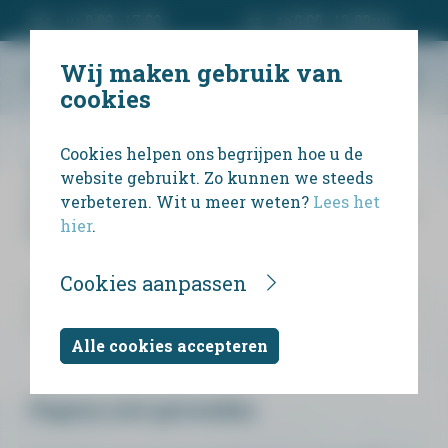
ma - vr 9.00 - 17.00
za - zo 9.00 - 12.00 uur
Wij maken gebruik van
cookies
Cookies helpen ons begrijpen hoe u de
Wij bieden uitvaartondernemers en
website gebruikt. Zo kunnen we steeds
particulieren een eenvoudige manier om
verbeteren. Wit u meer weten?
Lees het
persoonlijk rouwdrukwerk te ontwerpen en te
hier
.
bestellen.
Cookies aanpassen
Alle cookies accepteren
Pagina niet gevonden