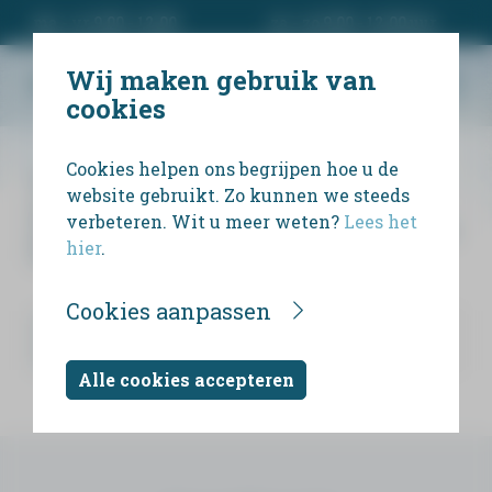
ma - vr 9.00 - 12.00
za - zo 9.00 - 12.00 uur
Wij maken gebruik van
cookies
Cookies helpen ons begrijpen hoe u de
Wij bieden uitvaartondernemers en
website gebruikt. Zo kunnen we steeds
particulieren een eenvoudige manier om
verbeteren. Wit u meer weten?
Lees het
persoonlijk rouwdrukwerk te ontwerpen en te
hier
.
bestellen.
Cookies aanpassen
Alle cookies accepteren