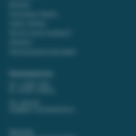
Bestellen
Verzending / Afhalen
Prijzen / Betalen
Wat zet u op een rouwkaart?
Gedichten
Ontwerp op maat laten maken
Klantenservice
ma - vr 9.00 - 12.00
za - zo 9.00 - 12.00 uur
074 - 266 14 87
info@puur-rouwdrukwerk.nl
WhatsApp: