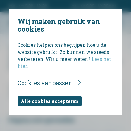
ma - vr 9.00 - 12.00
za - zo 9.00 - 12.00 uur
Wij maken gebruik van
cookies
Cookies helpen ons begrijpen hoe u de
Wij bieden uitvaartondernemers en
website gebruikt. Zo kunnen we steeds
particulieren een eenvoudige manier om
verbeteren. Wit u meer weten?
Lees het
persoonlijk rouwdrukwerk te ontwerpen en te
hier
.
bestellen.
Cookies aanpassen
Alle cookies accepteren
Pagina niet gevonden