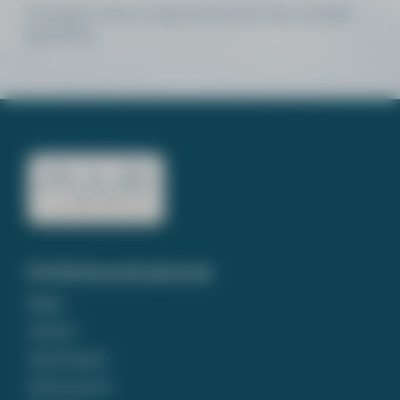
De pagina waar je naar zocht, kon niet worden
gevonden.
PUUR Rouwdrukwerk
Home
Contact
Assortiment
Ontwerp tool