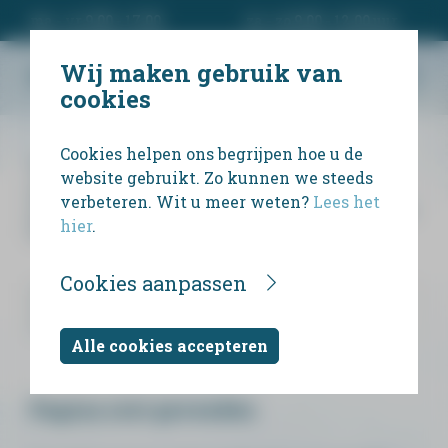
ma - vr 9.00 - 17.00
za - zo 9.00 - 12.00 uur
Wij maken gebruik van
cookies
Cookies helpen ons begrijpen hoe u de
Wij bieden uitvaartondernemers en
website gebruikt. Zo kunnen we steeds
particulieren een eenvoudige manier om
verbeteren. Wit u meer weten?
Lees het
persoonlijk rouwdrukwerk te ontwerpen en te
hier
.
bestellen.
Cookies aanpassen
Alle cookies accepteren
Pagina niet gevonden