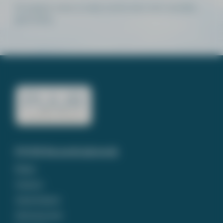
De pagina waar je naar zocht, kon niet worden
gevonden.
PUUR Rouwdrukwerk
Home
Contact
Assortiment
Ontwerp tool