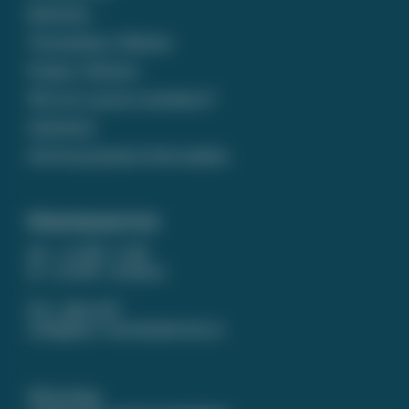
Bestellen
Verzending / Afhalen
Prijzen / Betalen
Wat zet u op een rouwkaart?
Gedichten
Ontwerp op maat laten maken
Klantenservice
ma - vr 9.00 - 17.00
za - zo 9.00 - 12.00 uur
074 - 266 14 87
info@puur-rouwdrukwerk.nl
WhatsApp: