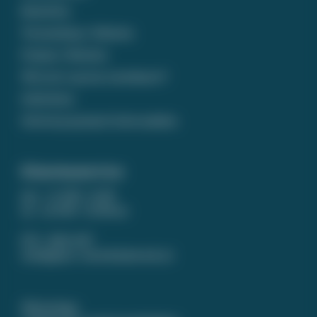
Bestellen
Verzending / Afhalen
Prijzen / Betalen
Wat zet u op een rouwkaart?
Gedichten
Ontwerp op maat laten maken
Klantenservice
ma - vr 9.00 - 12.00
za - zo 9.00 - 12.00 uur
074 - 266 14 87
info@puur-rouwdrukwerk.nl
WhatsApp: