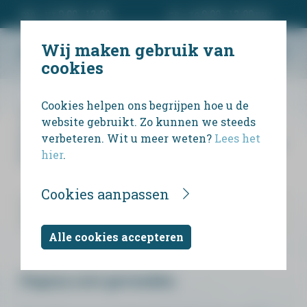
ma - vr 9.00 - 12.00
za - zo 9.00 - 12.00 uur
Wij maken gebruik van
cookies
Cookies helpen ons begrijpen hoe u de
Wij bieden uitvaartondernemers en
website gebruikt. Zo kunnen we steeds
particulieren een eenvoudige manier om
verbeteren. Wit u meer weten?
Lees het
persoonlijk rouwdrukwerk te ontwerpen en te
hier
.
bestellen.
Cookies aanpassen
Alle cookies accepteren
Pagina niet gevonden