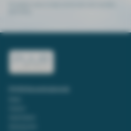
De pagina waar je naar zocht, kon niet worden
gevonden.
PUUR Rouwdrukwerk
Home
Contact
Assortiment
Ontwerp tool